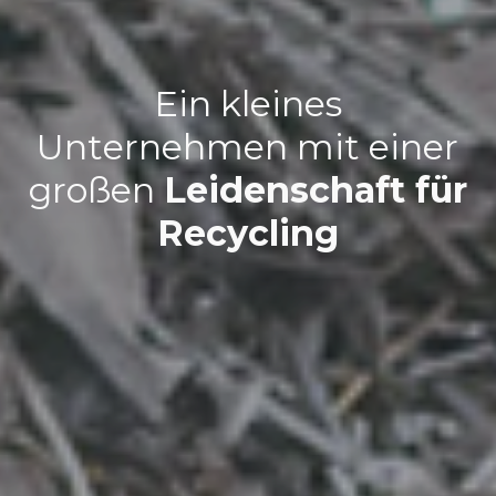
E
i
n
k
l
e
i
n
e
s
U
n
t
e
r
n
e
h
m
e
n
m
i
t
e
i
n
e
r
g
r
o
ß
e
n
L
e
i
d
e
n
s
c
h
a
f
t
f
ü
r
R
e
c
y
c
l
i
n
g