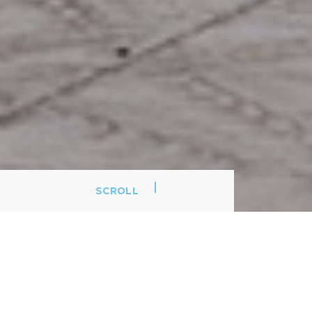
SCROLL
Der Ursprung von
Milldam
: